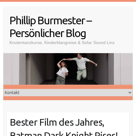
Skip
to
Phillip Burmester –
content
Persönlicher Blog
Knotentanzkurse, Kinderklangreise & Sofar Sound Linz
Bester Film des Jahres,
Batman Dark Knight Rises!