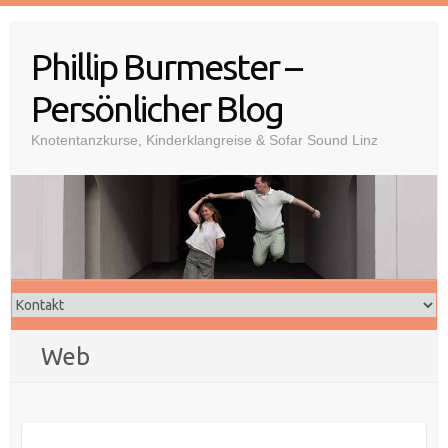
Skip
to
Phillip Burmester –
content
Persönlicher Blog
Knotentanzkurse, Kinderklangreise & Sofar Sound Linz
Web