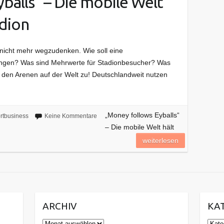
balls“ – Die mobile Welt
adion
 nicht mehr wegzudenken. Wie soll eine
lingen? Was sind Mehrwerte für Stadionbesucher? Was
n den Arenen auf der Welt zu! Deutschlandweit nutzen
„Money follows Eyballs“
rtbusiness
Keine Kommentare
– Die mobile Welt hält
weiterlesen
ARCHIV
KA
Archiv
Kate