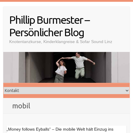
Skip
to
Phillip Burmester –
content
Persönlicher Blog
Knotentanzkurse, Kinderklangreise & Sofar Sound Linz
mobil
„Money follows Eyballs“ – Die mobile Welt hält Einzug ins