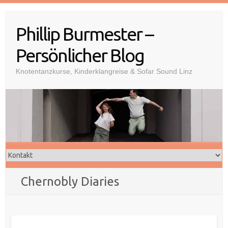
Skip
to
Phillip Burmester –
content
Persönlicher Blog
Knotentanzkurse, Kinderklangreise & Sofar Sound Linz
Chernobly Diaries