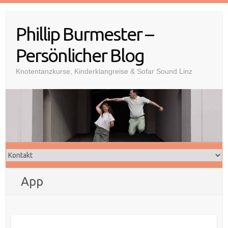
Skip
to
Phillip Burmester –
content
Persönlicher Blog
Knotentanzkurse, Kinderklangreise & Sofar Sound Linz
App